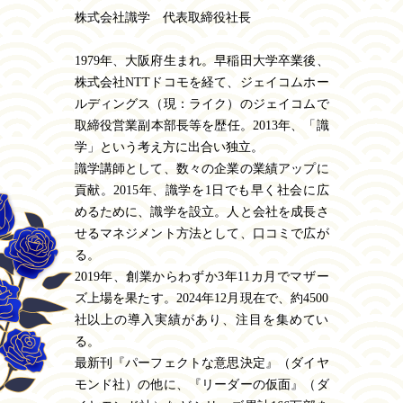
株式会社識学 代表取締役社長
1979年、大阪府生まれ。早稲田大学卒業後、
株式会社NTTドコモを経て、ジェイコムホー
ルディングス（現：ライク）のジェイコムで
取締役営業副本部長等を歴任。2013年、「識
学」という考え方に出合い独立。
識学講師として、数々の企業の業績アップに
貢献。2015年、識学を1日でも早く社会に広
めるために、識学を設立。人と会社を成長さ
せるマネジメント方法として、口コミで広が
る。
2019年、創業からわずか3年11カ月でマザー
ズ上場を果たす。2024年12月現在で、約4500
社以上の導入実績があり、注目を集めてい
る。
最新刊『パーフェクトな意思決定』（ダイヤ
モンド社）の他に、『リーダーの仮面』（ダ