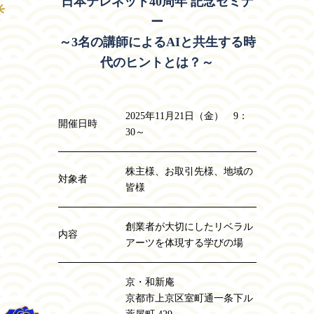
日本テレネット40周年 記念セミナ
の残
ー
した
～3名の講師によるAIと共生する時
言葉
LINX
代のヒントとは？～
チャ
レン
ジ
2025年11月21日（金） 9：
開催日時
30～
株主様、お取引先様、地域の
対象者
皆様
創業者が大切にしたリベラル
内容
アーツを体現する学びの場
京・和新庵
京都市上京区室町通一条下ル