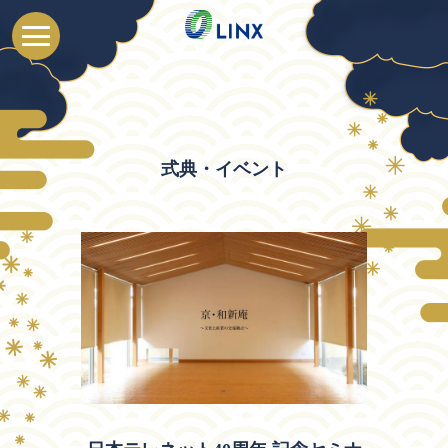
ュ
ア
ル
創
立
40
周
年
式典・イベント
記
念
植
樹
LINX
グル
ープ
バッ
ジ
創業
者・
瀧榮
治郎