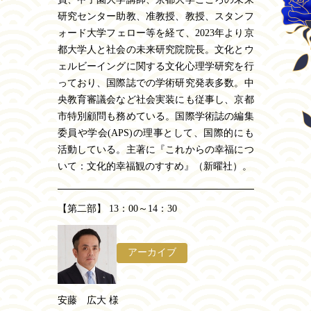
研究センター助教、准教授、教授、スタンフ
ォード大学フェロー等を経て、2023年より京
都大学人と社会の未来研究院院長。文化とウ
ェルビーイングに関する文化心理学研究を行
っており、国際誌での学術研究発表多数。中
央教育審議会など社会実装にも従事し、京都
市特別顧問も務めている。国際学術誌の編集
委員や学会(APS)の理事として、国際的にも
活動している。主著に『これからの幸福につ
いて：文化的幸福観のすすめ』（新曜社）。
【第二部】 13：00～14：30
アーカイブ
安藤 広大 様