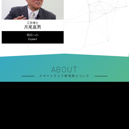
工学博士
月尾嘉男
明日への
Expect
ABOUT
スマートライフ研究所について