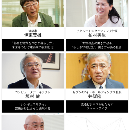
建築家
リクルートスタッフィング社長
伊東豊雄
柏村美生
「都会と地方をつなぐ暮らし方」
「女性視点の働き方改革」
未来をつむぐ建築家の役割とは
“らしさ”の数だけ、働き方がある社会
コンピュータアーキテクト
セブン&アイ・ホールディングス社長
坂村 健
井阪隆一
「シンギュラリティ」
流通ビジネスがもたらす
芸術分野はさらに発展する
スマートライフ