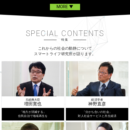
SPECIAL CONTENTS
特集
これからの社会の動静について
スマートライフ研究所が語ります。
元総務大臣
経済学者
増田寛也
神野直彦
「地方が消滅する」
「分かち合いの社会」
住民自治で地域再生を
対人社会サービスと共生経済