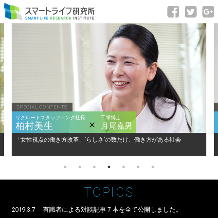
スマートライフ研究所
fb
tw
リクルートスタッフィング社長
工学博士
柏村美生
月尾嘉男
「女性視点の働き方改革」“らしさ”の数だけ、働き方がある社会
TOPICS
2019.3.7
有識者による対談記事７本を全て公開しました。